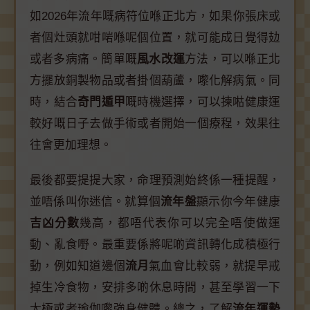
如2026年流年嘅病符位喺正北方，如果你張床或
者個灶頭就咁啱喺呢個位置，就可能成日覺得攰
或者多病痛。簡單嘅
風水改運
方法，可以喺正北
方擺放銅製物品或者掛個葫蘆，嚟化解病氣。同
時，結合
奇門遁甲
嘅時機選擇，可以揀喖健康運
較好嘅日子去做手術或者開始一個療程，效果往
往會更加理想。
最後都要提提大家，命理預測始終係一種提醒，
並唔係叫你迷信。就算個
流年盤
顯示你今年健康
吉凶分數
幾高，都唔代表你可以完全唔使做運
動、亂食嘢。最重要係將呢啲資訊轉化成積極行
動，例如知道邊個
流月
氣血會比較弱，就提早戒
掉生冷食物，安排多啲休息時間，甚至學習一下
太極或者瑜伽嚟強身健體。總之，了解
流年運勢