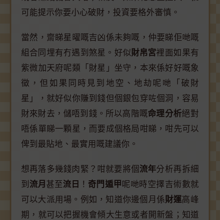
可能提示你要小心破財，投資要格外審慎。
當然，齋睇星曜嘅吉凶係未夠嘅，仲要睇佢哋嘅
組合同埋有冇遇到煞星。好似
財帛宮
裡面如果有
紫微加天府呢類「財星」坐守，本來係好好嘅象
徵，但如果同時見到地空、地劫呢哋「破財
星」，就好似你賺到錢但個銀包穿咗個洞，容易
財來財去，儲唔到錢。所以高階嘅
命理分析
絕對
唔係單睇一顆星，而要成個格局咁睇，咁先可以
俾到最貼地、最實用嘅建議你。
想再落多幾錢肉緊？咁就要將個
流年
分析再拆細
到
流月
甚至
流日
！
奇門遁甲
呢哋時空擇吉術數就
可以大派用場。例如，知道你邊個月係
財運
高峰
期，就可以把握機會傾大生意或者開新盤；知道