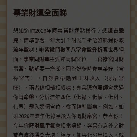
事業財運全面睇
想知道你2026年嘅事業財運點樣行？想
趨吉避
兇
，精準部署一年大計？咁就千祈唔好睇漏你嘅
流年盤
喇！喺
紫微鬥數
同
八字命盤分析
嘅世界裡
面，
事業
同
財運
主要睇兩個宮位——
官祿宮
同
財
帛宮
。點解要一齊睇？因為好多時你事業好（官
祿宮吉），自然會帶動到正財收入（財帛宮
旺），兩者係相輔相成㗎！專業嘅
命理師
會透過
你嘅
命盤
，分析流年
四化
（化祿、化權、化科、
化忌）飛入邊個宮位，從而精準斷事。例如，如
果2026年流年化祿星飛入你嘅
財帛宮
，恭喜你！
今年你嘅
財運手氣
會相當唔錯，容易有意外之財
或者賺錢機會大增；相反，如果化忌星撞入，就