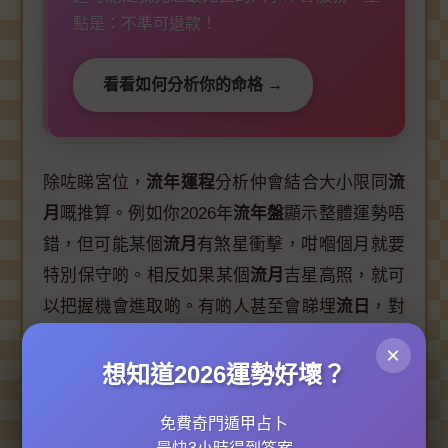
點是：不準可退款！
看看如何分析你的命格 →
除咗睇宮位，
流年運程
分析仲會結合大小限同
流
月
嘅推算。例如你2026年
流年盤
顯示整體運勢唔
錯，但可能某個
流月
有煞星衝擊，咁嗰個月就要
特別保守啲。相反如果某個
流月
吉星高照，就可
以把握機會進取啲。有啲人甚至會睇埋
流日
，對
於重要決策日子（例如簽約、求婚）揀個吉日，
×
增加成功率。另外，
紫微鬥數
同
奇門遁甲
或者
風
想知道2026運勢好壞？
水佈局
結合，效果更加顯著。例如
命盤
顯示你
免費奇門遁甲占卜
2026年
健康狀況
比較弱，可以透過
風水改運
調整