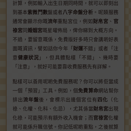
計算，例如輸入出生日期同時間，就可以即刻出
到基本
紫微鬥數
盤或者
八字命盤分析
。呢類服務
通常會顯示你嘅
流年
重點宮位，例如
財帛宮
、
官
祿宮
同
婚姻宮
嘅星曜佈局，俾你睇到大概方向。
不過，要留意嘅係，免費版好多時只會講啲好表
面嘅資訊，譬如話你今年「
財運
不錯」或者「注
意
健康狀況
」，但具體點樣「不錯」、幾時要
「注意」，就好可能要靠收費服務先有詳解。
點樣可以善用呢啲免費服務呢？你可以將佢當成
一個「預習」工具。例如，個
免費算命
網站幫你
排出
流年盤
後，會標示出邊個宮位有
四化
（化
祿、化權、化科、化忌），尤其係當
財帛宮
出現
化祿，可能預示有額外收入機會；而
官祿宮
化權
就可能係升職信號。你記低呢啲重點，之後就算