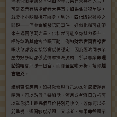
落喺你嘅婚姻宮。例如今年如果有天喜星入宮，
可能表示有結婚或者大喜事；如果係貪狼星呢，
就要小心啲爛桃花纏身。另外，
四化
嘅影響極之
關鍵——佢哋會觸發唔同事件，好似化權可能帶
來主導關係嘅力量，化科就可能令你魅力提升。
唔好忽略其他宮位嘅互動，例如
財帛宮
同
官祿宮
嘅狀態都會直接影響感情穩定，因為經濟同事業
壓力好多時都係感情摩擦嘅源頭。所以專業
命理
諮詢
唔會只睇一個宮，而係全盤咁分析，幫你
趨
吉避兇
。
講到實際應用，如果你發現自己2026年感情運有
暗湧，可以點做？譬如話，
流月
或者
流日
分析可
以幫你搵出邊幾個月份特別易吵交，等你可以提
前準備，避開敏感話題。又或者，如果
命盤
顯示