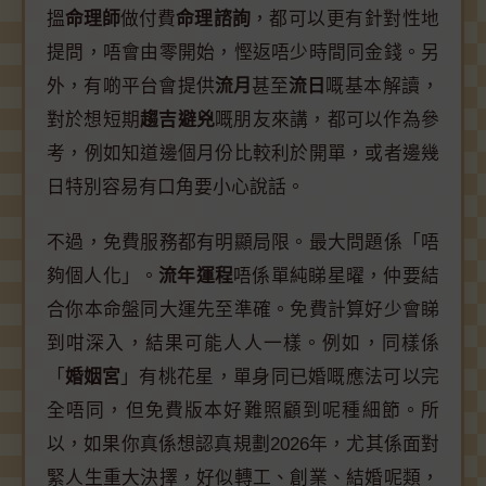
搵
命理師
做付費
命理諮詢
，都可以更有針對性地
提問，唔會由零開始，慳返唔少時間同金錢。另
外，有啲平台會提供
流月
甚至
流日
嘅基本解讀，
對於想短期
趨吉避兇
嘅朋友來講，都可以作為參
考，例如知道邊個月份比較利於開單，或者邊幾
日特別容易有口角要小心說話。
不過，免費服務都有明顯局限。最大問題係「唔
夠個人化」。
流年運程
唔係單純睇星曜，仲要結
合你本命盤同大運先至準確。免費計算好少會睇
到咁深入，結果可能人人一樣。例如，同樣係
「
婚姻宮
」有桃花星，單身同已婚嘅應法可以完
全唔同，但免費版本好難照顧到呢種細節。所
以，如果你真係想認真規劃2026年，尤其係面對
緊人生重大決擇，好似轉工、創業、結婚呢類，