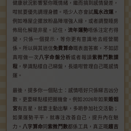
健康狀況影響緊你嘅情緒，繼而搞到感情變差，
咁就要優先調理身體。唔少人亦會試
風水改運
，
例如喺屋企擺放粉晶陣增強人緣，或者調整睡房
佈局化解是非星。記住，
流年運勢
唔係注定冇得
變，只係一個提示，等你更有意識地去經營關
係。所以與其迷信
免費算命
嘅表面答案，不如認
真咁做一次
八字命盤分析
或者報讀
紫微鬥數課
程
，學識點樣自己睇盤，長遠咁管理自己嘅感情
運。
最後，提多你一個貼士：感情唔好只係睇吉凶分
數，更要睇點樣把握機會。例如2026年如果
婚姻
宮
有吉星，就要主動出擊，多啲參加社交活動；
如果運勢平平，就專注改善自己，提升內在魅
力。
八字算命
同
紫微鬥數
都係工具，真正嘅
趨吉