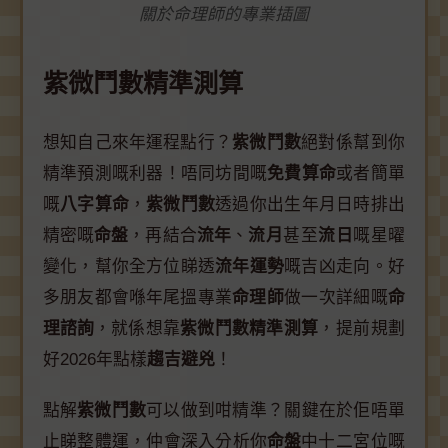
關於命理師的專業插圖
紫微鬥數精準測算
想知自己來年運程點行？
紫微鬥數
絕對係幫到你
精準預測嘅利器！唔同坊間嘅
免費算命
或者簡單
嘅
八字算命
，
紫微鬥數
透過你出生年月日時排出
精密嘅
命盤
，再結合
流年
、
流月
甚至
流日
嘅星曜
變化，幫你全方位睇透
流年運勢
嘅吉凶走向。好
多朋友都會喺年尾搵專業
命理師
做一次詳細嘅
命
理諮詢
，就係想靠
紫微鬥數精準測算
，提前規劃
好2026年點樣
趨吉避兇
！
點解
紫微鬥數
可以做到咁精準？關鍵在於佢唔單
止睇整體運，仲會深入分析你
命盤
中十二宮位嘅