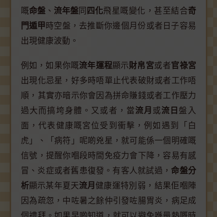
嘅
命盤
、
流年盤
同
四化
飛星嘅變化，甚至結合
奇
門遁甲
時空盤，去推斷你邊個月份或者日子容易
出現健康波動。
例如，如果你嘅
流年運程
顯示
財帛宮
或者
官祿宮
出現化忌星，好多時唔單止代表破財或者工作唔
順，其實亦暗示你會因為拼命賺錢或者工作壓力
過大而搞垮身體。又或者，當
流月
或
流日
盤入
面，代表健康嘅宮位受到衝擊，例如遇到「白
虎」、「病符」呢啲兇星，就可能係一個明確嘅
信號，提醒你嗰段時間免疫力會下降，容易有感
冒、炎症或者舊患復發。有客人就試過，
命盤分
析
顯示某年夏天
流月
健康運特別弱，結果佢嗰陣
因為疏忽，中咗暑之餘仲引發咗腸胃炎，病足成
個禮拜。如果早啲知道，就可以避免喺最熱嘅時