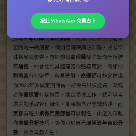
最快3小時得到答案
屋企擺設去化解；又或者
工作運勢
有阻滯，可以
用
奇門遁甲
擺個催官局。
按此 WhatsApp 免費占卜
當然啦，
紫微鬥數精準測算
要做得準，最好都係
搵專業
命理師
做
命理諮詢
。因為自己睇盤可能會
忽略咗一啲細節，例如星曜嘅廟旺利陷、或者特
殊格局嘅影響。有經驗嘅
命理師
除咗幫你分析
流
年運勢
，仲會比到具體建議你點樣應對。例如你
財帛宮
有地空星，容易破財，
命理師
可能會建議
你2026年多做定期儲蓄，避免高風險投資；又或
者你
官祿宮
有紫微星，適合領導工作，就可以考
慮主動爭取管理職位。如果想自己學識點睇，而
家都有唔少
紫微鬥數課程
可以報名，由淺入深教
你
命盤分析
技巧，等你可以自己睇通
流年吉凶分
數
，靈活規劃人生！