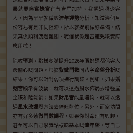
展就要睇
官祿宮
有冇吉星加持。我遇過唔少客
人，因為早早就做咗
流年運勢
分析，知道邊個月
份容易有是非同阻滯，所以就提前做好準備，結
果真係順利渡過難關，呢個就係
趨吉避兇
嘅實際
應用啦！
除咗預測，點樣實際提升2026年嘅好運都係客人
最關心嘅問題。根據
紫微鬥數
同
八字命盤分析
嘅
結果，你可以針對弱項進行調整。例如，如果
婚
姻宮
顯示有波動，就可以透過
風水佈局
去增強屋
企嘅和睦氣氛；如果
財帛宮
能量唔夠，就可以透
過
風水改運
嘅方法去催旺財位。另外，而家坊間
亦有好多
紫微鬥數課程
，如果你對命理有興趣，
甚至可以自己學識點樣睇基本嘅
流年盤
，等自己