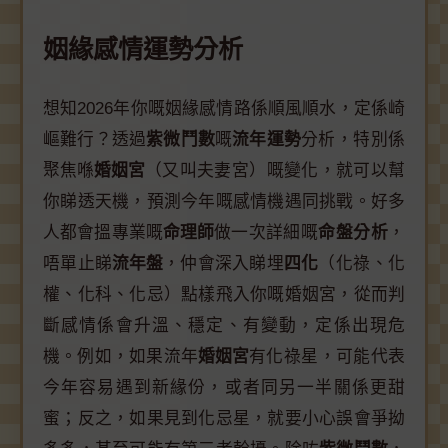
姻緣感情運勢分析
想知2026年你嘅姻緣感情路係順風順水，定係崎
嶇難行？透過
紫微鬥數
嘅
流年運勢
分析，特別係
聚焦喺
婚姻宮
（又叫夫妻宮）嘅變化，就可以幫
你睇透天機，預測今年嘅感情機遇同挑戰。好多
人都會搵專業嘅
命理師
做一次詳細嘅
命盤分析
，
唔單止睇
流年盤
，仲會深入睇埋
四化
（化祿、化
權、化科、化忌）點樣飛入你嘅婚姻宮，從而判
斷感情係會升溫、穩定、有變動，定係出現危
機。例如，如果流年
婚姻宮
有化祿星，可能代表
今年容易遇到新緣份，或者同另一半關係更甜
蜜；反之，如果見到化忌星，就要小心誤會爭拗