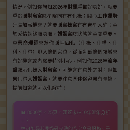
情況。例如你想知2026年
財運手氣
好唔好，就要
重點睇
財帛宮
嘅星曜同有冇化祿；關心
工作運勢
升職加薪機會？就要睇
官祿宮
有冇吉星入駐；至
於感情姻緣順唔順，
婚姻宮
嘅狀態就至關重要。
專業
命理師
會幫你睇埋
四化
（化祿、化權、化
科、化忌）飛入邊個宮位，從而判斷邊個領域會
有好機會或者需要特別小心。例如你2026年
流年
盤
顯示化祿入
財帛宮
，可能會有意外之財；但如
果化忌入
婚姻宮
，就要注意同伴侶容易有摩擦，
提前知道就可以化解啦！
📊 8000字 × 25頁 × 涵蓋未來10年流年分析
= ？
這可能是我見過最完整的八字命書服務。重