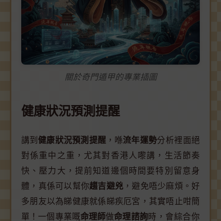
關於奇門遁甲的專業插圖
健康狀況預測提醒
講到
健康狀況預測提醒
，喺
流年運勢
分析裡面絕
對係重中之重，尤其對香港人嚟講，生活節奏
快、壓力大，提前知道邊個時間要特別留意身
體，真係可以幫你
趨吉避兇
，避免唔少麻煩。好
多朋友以為睇健康就係睇疾厄宮，其實唔止咁簡
單！一個專業嘅
命理師
做
命理諮詢
時，會綜合你