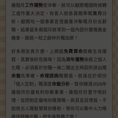
邊個月
工作運勢
受沖擊，就可以避開嗰個時候轉
工或作重大決定。有客人就係靠精準嘅
流月
分
析，避開咗一個事業宮受嚴重沖擊嘅月份去辭
職，結果留多兩個月就等到一個內部升遷嘅黃金
機會，避過一劫之餘仲升職加薪！
好多朋友貪方便，上網搵
免費算命
齋睇生肖運
程，其實係好危險㗎！因為
流年運勢
係極之個人
化嘅，必須基於你獨一無二嘅出生時辰所排出嘅
命盤
先準確。
命理諮詢
嘅價值，就係在於呢份
「個人定制」嘅深度
命盤分析
，幫你睇清2026年
邊個月份最有利你衝事業、邊個月份要守唔好
博，從而制定最啱你嘅策略。與其盲目博殺，不
如用古人嘅智慧幫你導航，等你可以集中火力喺
最佳時機出擊，咁先係致勝之道！