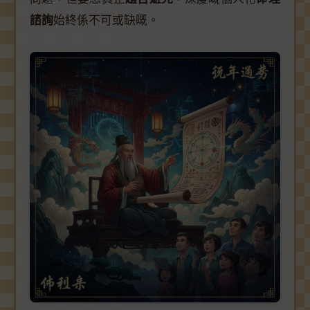
諮詢
始終係不可或缺嘅。