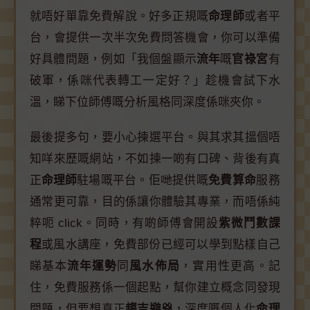
就唔好單靠免費解說。好多正規嘅
命理師
或者平
台，會提供一次半次免費問答機會，你可以準備
好具體問題，例如「我個盤顯示
流年
嘅
官祿宮
有
破軍，係咪代表轉工一定好？」趁機會試下水
溫，睇下位師傅嘅分析風格同深度係咪夾你。
最後提多句，要小心揀選平台。與其求其搵個唔
知咩來歷嘅網站，不如揀一啲有口碑、背後有真
正
命理師
駐場嘅平台。佢哋提供嘅
免費算命
服務
通常更可靠，目的係讓你體驗其專業，而唔係純
粹呃 click。同時，有啲師傅會開設
紫微鬥數課
程
或風水講座，免費部份已經可以學到點樣自己
睇基本
流年運勢
同
風水佈局
，實用性更高。記
住，免費服務係一個起點，幫你建立概念同發現
問題，但要想真正
趨吉避兇
，深度嘅個人化
命理