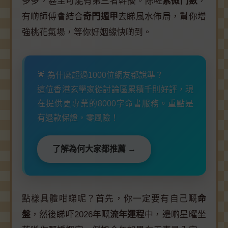
多多，甚至可能有第三者幹擾。除咗
紫微鬥數
，
有啲師傅會結合
奇門遁甲
去睇風水佈局，幫你增
強桃花氣場，等你好姻緣快啲到。
🌟 為什麼超過1000位網友都說準？
這位香港玄學家從討論區累積千則好評，現
在提供更專業的8000字命書服務。重點是
有退款保證，零風險！
了解為何大家都推薦 →
點樣具體咁睇呢？首先，你一定要有自己嘅
命
盤
，然後睇吓2026年嘅
流年運程
中，邊啲星曜坐