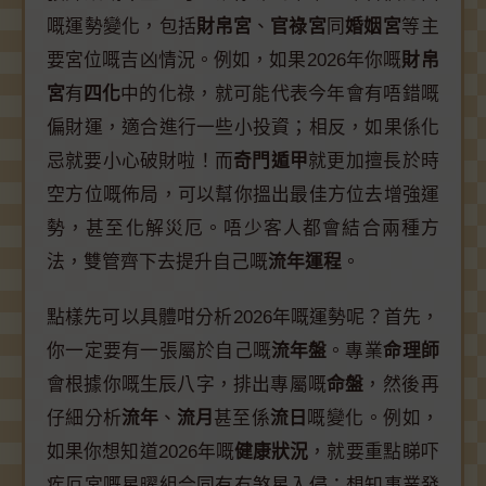
嘅運勢變化，包括
財帛宮
、
官祿宮
同
婚姻宮
等主
要宮位嘅吉凶情況。例如，如果2026年你嘅
財帛
宮
有
四化
中的化祿，就可能代表今年會有唔錯嘅
偏財運，適合進行一些小投資；相反，如果係化
忌就要小心破財啦！而
奇門遁甲
就更加擅長於時
空方位嘅佈局，可以幫你搵出最佳方位去增強運
勢，甚至化解災厄。唔少客人都會結合兩種方
法，雙管齊下去提升自己嘅
流年運程
。
點樣先可以具體咁分析2026年嘅運勢呢？首先，
你一定要有一張屬於自己嘅
流年盤
。專業
命理師
會根據你嘅生辰八字，排出專屬嘅
命盤
，然後再
仔細分析
流年
、
流月
甚至係
流日
嘅變化。例如，
如果你想知道2026年嘅
健康狀況
，就要重點睇吓
疾厄宮嘅星曜組合同有冇煞星入侵；想知事業發