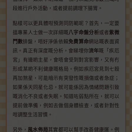
段進行戶外活動，或者提前調理下腸胃。
點樣可以更具體咁預測同防範呢？首先，一定要
搵專業人士做一次詳細嘅
八字命盤分析
或者
紫微
鬥數
排盤，唔好淨係依賴
免費算命
網站嘅表面資
訊。真正有深度嘅分析，會睇埋你
流年
嘅「疾厄
宮」有邊啲主星，會唔會受到對宮影響，又有冇
形成某啲不利健康嘅格局。例如疾厄宮見到七殺
再加煞星，可能暗示有突發性嘅損傷或者急症；
如果係天同星化忌，就可能係因為情緒問題引致
嘅消化不良或者失眠。知道咗弱點所在，就可以
提前做準備，例如去做個身體檢查，或者針對性
咁調整生活習慣。
另外，
風水佈局
其實都可以幫手改善健康運。例