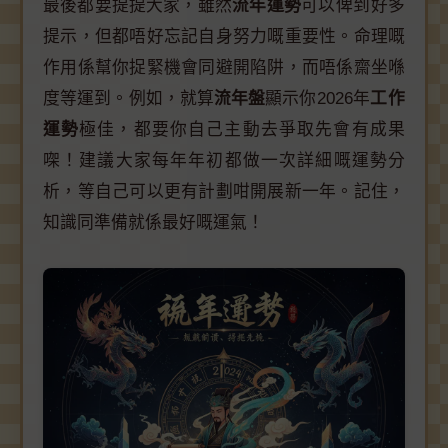
最後都要提提大家，雖然
流年運勢
可以俾到好多
提示，但都唔好忘記自身努力嘅重要性。命理嘅
作用係幫你捉緊機會同避開陷阱，而唔係齋坐喺
度等運到。例如，就算
流年盤
顯示你2026年
工作
運勢
極佳，都要你自己主動去爭取先會有成果
㗎！建議大家每年年初都做一次詳細嘅運勢分
析，等自己可以更有計劃咁開展新一年。記住，
知識同準備就係最好嘅運氣！