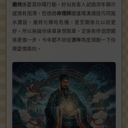
避兇
係要靠你嘅行動。好似有客人試過流年顯示
感情有阻滯，但透過
命理師
建議嘅溝通技巧同風
水擺設，最終化解咗危機，甚至關係比以前更
好。所以無論你係單身想脫單，定係有伴侶想關
係更進一步，今年都不妨從
流年
角度規劃一下你
嘅愛情路向。