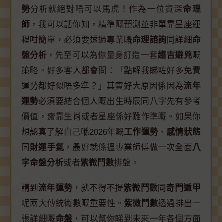
勢
分析就絕對唔可以馬虎！作為一位資深
命理
師
，我可以話你知，精準嘅預測並非單靠星座運
程咁簡單，必須要透過專業嘅
命理諮詢
同詳細
命
盤分析
，先至可以為你量身訂造一套
趨吉避兇
嘅
策略。好多客人都會問：「點解我睇咗好多免費
運勢都好似唔多準？」其實好大原因係因為
流年
運勢
必須要結合個人嘅出生時辰同八字先有參考
價值，齋靠生肖或者星座係好難作準嘅。如果你
想認真了解自己喺2026年嘅
工作運勢
、
感情狀態
同
財運手氣
，最好就係搵專業師傅做一次全面
八
字命盤分析
或者
紫微鬥數
排盤。
講到
流年運勢
，就不得不提
紫微鬥數
同
奇門遁甲
呢兩大傳統術數嘅重要性。
紫微鬥數
透過排出一
張詳細嘅
命盤
，可以幫你睇到未來一年各個方面